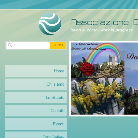
lavori in corso- work in progress
Home
Chi siamo
Lo Statuto
Contatti
Eventi
Foto Gallery